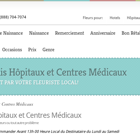
(888) 704-7074
Fleurs pour:
Hotels
Hôpitau
e Naissance
Naissance
Remerciement
Anniversaire
Bon Réta
Occasions
Prix
Genre
nis Hôpitaux et Centres Médicaux
T PAR VOTRE FLEURISTE LOCAL!
t Centres Médicaux
pitaux et Centres Médicaux
reurs ou tout autre problème
ommander Avant 13h 00 Heure Local du Destinataire du Lundi au Samedi