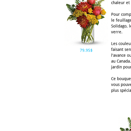
chaleur et
Pour complé
le feuillag
Solidago, 
verre.
Les couleu
faisant se
79.95$
l'avance o
au Canada. 
jardin pou
Ce bouquet
vous pouve
plus spécia