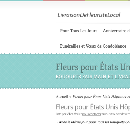
Pour Tous Les Jours
Anniversaire d
Funérailles et Vœux de Condoléance
Fleurs pour États U
BOUQUETS FAIS MAIN ET LIVRAI
Accueil
»
Fleurs pour États Unis Hôpitaux e
Fleurs pour États Unis Hô
Liste par Villes. Veiller
nous contacter
si vous trouvez des er
Livrée le Même Jour pour Tous les Bouquets C