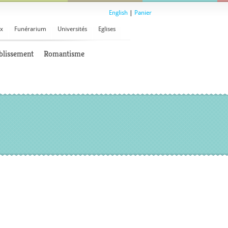
English
|
Panier
x
Funérarium
Universités
Eglises
blissement
Romantisme