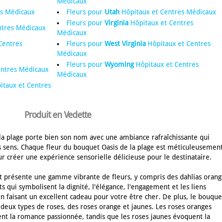
Médicaux
es Médicaux
Fleurs pour
Utah
Hôpitaux et Centres Médicaux
Fleurs pour
Virginia
Hôpitaux et Centres
ntres Médicaux
Médicaux
Centres
Fleurs pour
West Virginia
Hôpitaux et Centres
Médicaux
Fleurs pour
Wyoming
Hôpitaux et Centres
entres Médicaux
Médicaux
taux et Centres
Produit en Vedette
 la plage porte bien son nom avec une ambiance rafraîchissante qui
s sens. Chaque fleur du bouquet Oasis de la plage est méticuleusemen
ur créer une expérience sensorielle délicieuse pour le destinataire.
 présente une gamme vibrante de fleurs, y compris des dahlias orang
s qui symbolisent la dignité, l'élégance, l'engagement et les liens
en faisant un excellent cadeau pour votre être cher. De plus, le bouque
eux types de roses, des roses orange et jaunes. Les roses oranges
nt la romance passionnée, tandis que les roses jaunes évoquent la