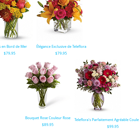
s en Bord de Mer
Élégance Exclusive de Teleflora
$79.95
$79.95
Bouquet Rose Couleur Rose
Teleflora's Parfaitement Agréable Coul
$89.95
$99.95