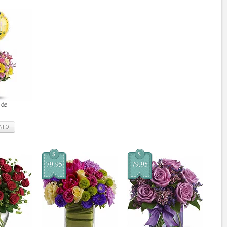
 de
INFO
$
$
79.95
79.95