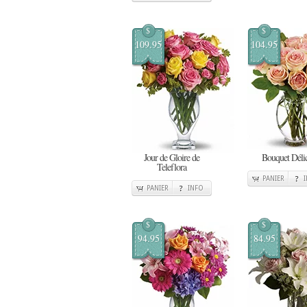
$
$
109.95
104.95
Jour de Gloire de
Bouquet Délic
Teleflora
PANIER
PANIER
INFO
$
$
94.95
84.95