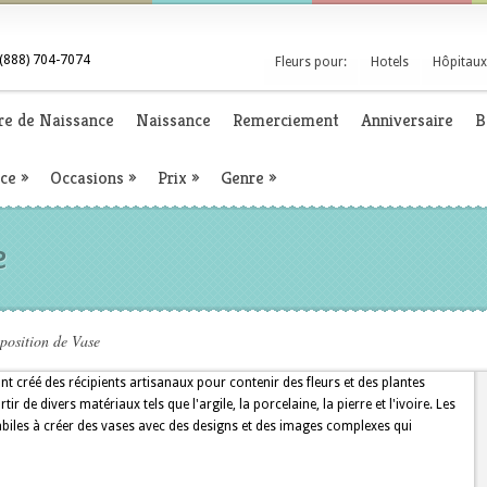
(888) 704-7074
Fleurs pour:
Hotels
Hôpitaux
re de Naissance
Naissance
Remerciement
Anniversaire
B
nce
»
Occasions
»
Prix
»
Genre
»
e
osition de Vase
ont créé des récipients artisanaux pour contenir des fleurs et des plantes
r de divers matériaux tels que l'argile, la porcelaine, la pierre et l'ivoire. Les
habiles à créer des vases avec des designs et des images complexes qui