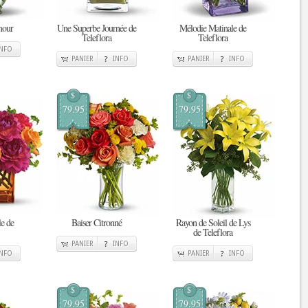
mour
Une Superbe Journée de
Mélodie Matinale de
Teleflora
Teleflora
INFO
PANIER
INFO
PANIER
INFO
$
$
79.95
79.95
le de
Baiser Citronné
Rayon de Soleil de Lys
de Teleflora
PANIER
INFO
INFO
PANIER
INFO
$
$
79.95
79.95