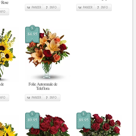
r Rose
PANIER
INFO
PANIER
INFO
INFO
$
84.95
 de
Folie Automnale de
Teleflora
INFO
PANIER
INFO
$
$
89.95
89.95