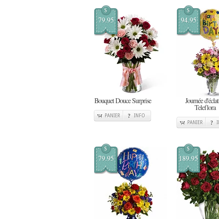
$
$
79.95
94.95
Bouquet Douce Surprise
Journée d'éclat
Teleflora
PANIER
INFO
PANIER
$
$
79.95
189.95