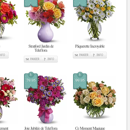
Stratford Jardin de
Pâquerette Incroyable
Teleflora
INFO
PANIER
INFO
PANIER
INFO
$
$
79.95
99.95
tement
Joie Jubilée de Teleflora
Ce Moment Magique