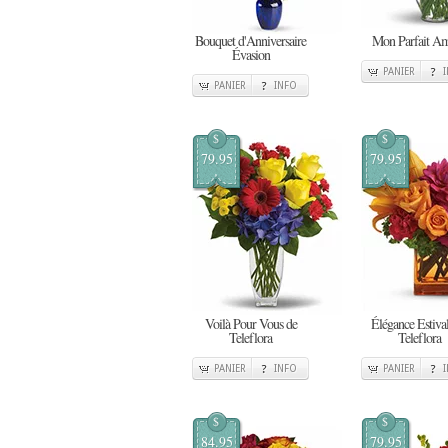
Bouquet d'Anniversaire
Mon Parfait A
Évasion
PANIER
PANIER
INFO
$
$
79.95
79.95
Voilà Pour Vous de
Élégance Estiva
Teleflora
Teleflora
PANIER
INFO
PANIER
$
$
84.95
79.95