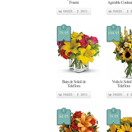
Fourni
Agréable Couleu
PANIER
INFO
PANIER
$
$
79.95
104.95
Bain de Soleil de
Voila le Soleil
Teleflora
Teleflora
PANIER
INFO
PANIER
$
$
84.95
79.95