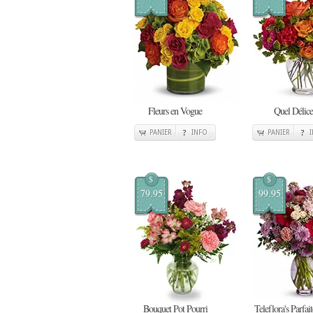
Fleurs en Vogue
Quel Délice
PANIER
INFO
PANIER
$
$
79.95
99.95
Bouquet Pot Pourri
Teleflora's Parfai