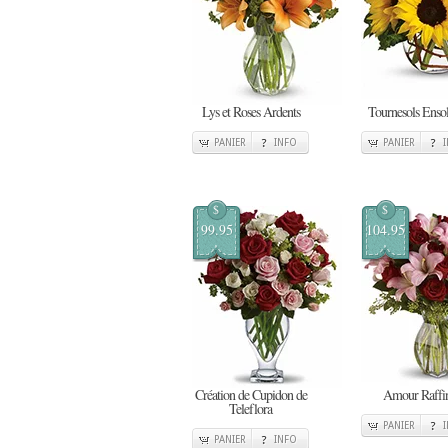
Lys et Roses Ardents
Tournesols Ensole
PANIER
INFO
PANIER
$
$
99.95
104.95
Création de Cupidon de
Amour Raffi
Teleflora
PANIER
PANIER
INFO