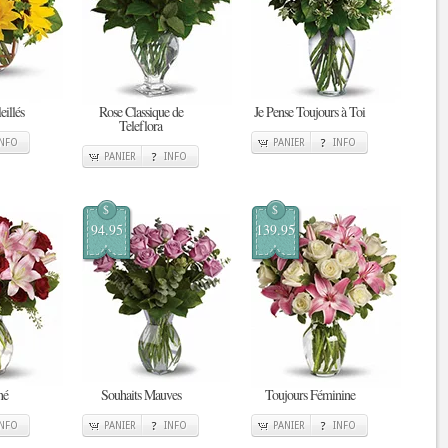
illés
Rose Classique de
Je Pense Toujours à Toi
Teleflora
INFO
PANIER
INFO
PANIER
INFO
$
$
94.95
139.95
né
Souhaits Mauves
Toujours Féminine
INFO
PANIER
INFO
PANIER
INFO