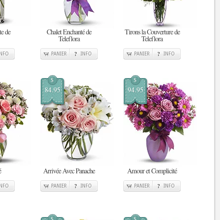
e de
Chalet Enchanté de
Tirons la Couverture de
Teleflora
Teleflora
INFO
PANIER
INFO
PANIER
INFO
$
$
84.95
94.95
é
Arrivée Avec Panache
Amour et Complicité
INFO
PANIER
INFO
PANIER
INFO
$
$