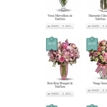
Vœux Merveilleux de
Harmonie Célest
Teleflora
Teleflora
PANIER
INFO
PANIER
$
$
94.95
84.95
Rose Rose Bouquet de
Nuage Sucr
Teleflora
PANIER
PANIER
INFO
$
$