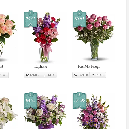
$
$
79.95
89.95
at
Euphorie
Fais-Moi Rougir
INFO
PANIER
INFO
PANIER
INFO
$
$
84.95
104.95