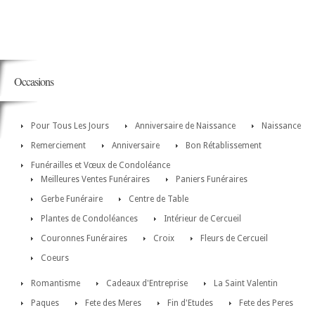
Occasions
Pour Tous Les Jours
Anniversaire de Naissance
Naissance
Remerciement
Anniversaire
Bon Rétablissement
Funérailles et Vœux de Condoléance
Meilleures Ventes Funéraires
Paniers Funéraires
Gerbe Funéraire
Centre de Table
Plantes de Condoléances
Intérieur de Cercueil
Couronnes Funéraires
Croix
Fleurs de Cercueil
Coeurs
Romantisme
Cadeaux d'Entreprise
La Saint Valentin
Paques
Fete des Meres
Fin d'Etudes
Fete des Peres