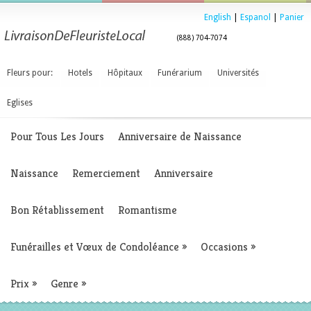
English
|
Espanol
|
Panier
(888) 704-7074
Fleurs pour:
Hotels
Hôpitaux
Funérarium
Universités
Eglises
Pour Tous Les Jours
Anniversaire de Naissance
Naissance
Remerciement
Anniversaire
Bon Rétablissement
Romantisme
Funérailles et Vœux de Condoléance
»
Occasions
»
Prix
»
Genre
»