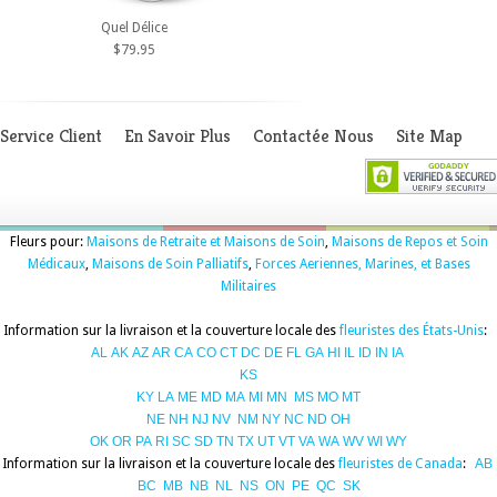
Quel Délice
$79.95
Service Client
En Savoir Plus
Contactée Nous
Site Map
Fleurs pour:
Maisons de Retraite et Maisons de Soin
,
Maisons de Repos et Soin
Médicaux
,
Maisons de Soin Palliatifs
,
Forces Aeriennes, Marines, et Bases
Militaires
Information sur la livraison et la couverture locale des
fleuristes des États-Unis
:
AL
AK
AZ
AR
CA
CO
CT
DC
DE
FL
GA
HI
IL
ID
IN
IA
KS
KY
LA
ME
MD
MA
MI
MN
MS
MO
MT
NE
NH
NJ
NV
NM
NY
NC
ND
OH
OK
OR
PA
RI
SC
SD
TN
TX
UT
VT
VA
WA
WV
WI
WY
Information sur la livraison et la couverture locale des
fleuristes de Canada
:
AB
BC
MB
NB
NL
NS
ON
PE
QC
SK