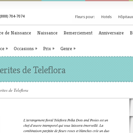
(888) 704-7074
Fleurs pour:
Hotels
Hôpitaux
re de Naissance
Naissance
Remerciement
Anniversaire
B
nce
»
Occasions
»
Prix
»
Genre
»
erites de Teleflora
ites de Teleflora
L'arrangement floral Teleflora Polka Dots and Posies est un
chef-d'œuvre intemporel qui vous laissera émerveillé. La
combinaison parfaite de fleurs roses et blanches crée un duo