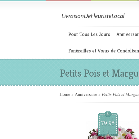
Pour Tous Les Jours
Anniversai
Funérailles et Vœux de Condoléa
Petits Pois et Margu
Home
»
Anniversaire
»
Petits Pois et Marguer
$
79.95