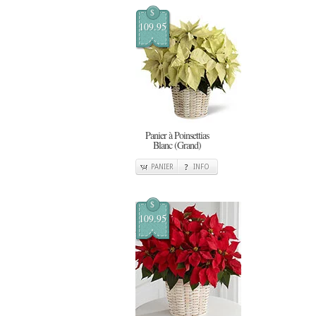
$
109.95
Panier à Poinsettias
Blanc (Grand)
PANIER
INFO
$
109.95