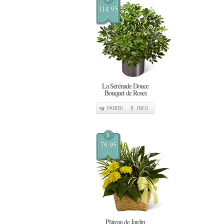
114.95
La Sérénade Douce
Bouquet de Roses
PANIER
INFO
$
79.95
Plateau de Jardin