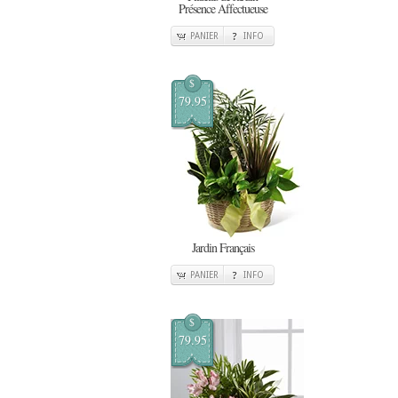
Présence Affectueuse
PANIER
INFO
$
79.95
Jardin Français
PANIER
INFO
$
79.95