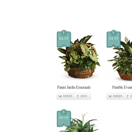
$
$
84.95
94.95
Panier Jardin Emeraude
Paisible Evas
PANIER
INFO
PANIER
$
99.95