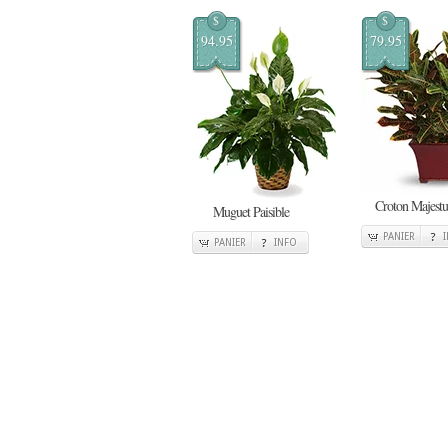
$
$
94.95
79.95
Croton Majest
Muguet Paisible
PANIER
PANIER
INFO