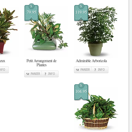
$
$
79.95
119.95
ueux
Petit Arrangement de
Admirable Arboricola
Plantes
INFO
PANIER
INFO
PANIER
INFO
$
104.95