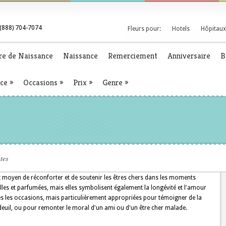
(888) 704-7074
Fleurs pour:
Hotels
Hôpitaux
re de Naissance
Naissance
Remerciement
Anniversaire
B
nce
»
Occasions
»
Prix
»
Genre
»
tes
ent moyen de réconforter et de soutenir les êtres chers dans les moments
elles et parfumées, mais elles symbolisent également la longévité et l'amour
tes les occasions, mais particulièrement appropriées pour témoigner de la
euil, ou pour remonter le moral d'un ami ou d'un être cher malade.