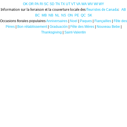
OK
OR
PA
RI
SC
SD
TN
TX
UT
VT
VA
WA
WV
WI
WY
Information sur la livraison et la couverture locale des
fleuristes de Canada
:
AB
BC
MB
NB
NL
NS
ON
PE
QC
SK
Occasions florales populaires
Anniversaires
|
Noel
|
Paques
|
Fiançailles
|
Fête des
Pères
|
Bon rétablissement
|
Graduación
|
Fête des Mères
|
Nouveau Bebe
|
Thanksgiving
|
Saint-Valentin