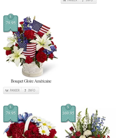
PANIER
INFO
$
79.95
Bouquet Gloire Américaine
PANIER
INFO
$
$
79.95
169.95