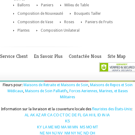
Ballons
Paniers
Milieu de Table
Composition de Nouveauté
Bouquets Tailler
Composition de Vase
Roses
Paniers de Fruits
Plantes
Composition Unilateral
Service Client
En Savoir Plus
Contactée Nous
Site Map
Fleurs pour:
Maisons de Retraite et Maisons de Soin
,
Maisons de Repos et Soin
Médicaux
,
Maisons de Soin Palliatifs
,
Forces Aeriennes, Marines, et Bases
Militaires
Information sur la livraison et la couverture locale des
fleuristes des États-Unis
:
AL
AK
AZ
AR
CA
CO
CT
DC
DE
FL
GA
HI
IL
ID
IN
IA
KS
KY
LA
ME
MD
MA
MI
MN
MS
MO
MT
NE
NH
NJ
NV
NM
NY
NC
ND
OH