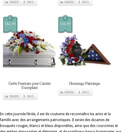
PANIER
INFO
PANIER
INFO
$
$
284.95
104.95
Gerbe Funéraire pour Carrière
Hommage Patriotique
Exemplaire
PANIER
INFO
PANIER
INFO
En cette journée fériée, il est de coutume de reconnaître les amis et la
famille avec des arrangements patriotiques. Il existe des dizaines de
bouquets rouges, blancs et bleus disponibles, ainsi que des couronnes et
des gerbes imposantes et élégantes, et de nombreux beaux hommages aux