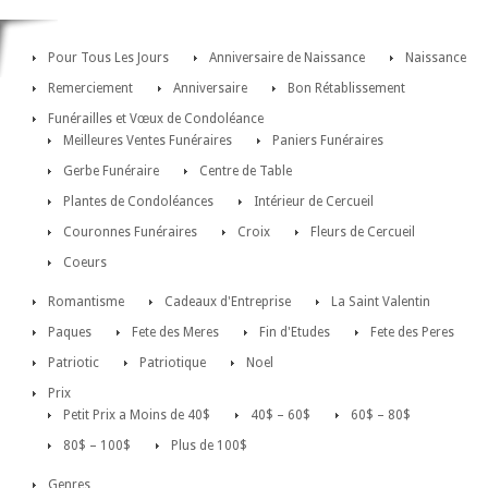
Pour Tous Les Jours
Anniversaire de Naissance
Naissance
Remerciement
Anniversaire
Bon Rétablissement
Funérailles et Vœux de Condoléance
Meilleures Ventes Funéraires
Paniers Funéraires
Gerbe Funéraire
Centre de Table
Plantes de Condoléances
Intérieur de Cercueil
Couronnes Funéraires
Croix
Fleurs de Cercueil
Coeurs
Romantisme
Cadeaux d'Entreprise
La Saint Valentin
Paques
Fete des Meres
Fin d'Etudes
Fete des Peres
Patriotic
Patriotique
Noel
Prix
Petit Prix a Moins de 40$
40$ – 60$
60$ – 80$
80$ – 100$
Plus de 100$
Genres