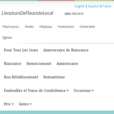
English
|
Espanol
|
Panier
(888) 704-7074
Fleurs pour:
Hotels
Hôpitaux
Funérarium
Universités
Eglises
Pour Tous Les Jours
Anniversaire de Naissance
Naissance
Remerciement
Anniversaire
Bon Rétablissement
Romantisme
Funérailles et Vœux de Condoléance
»
Occasions
»
Prix
»
Genre
»