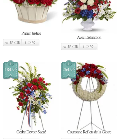
Panier Justice
Avec Distinction
PANIER
INFO
PANIER
INFO
$
$
184.95
264.95
Gerbe Devoir Sacré
Couronne Reflets de la Gloire