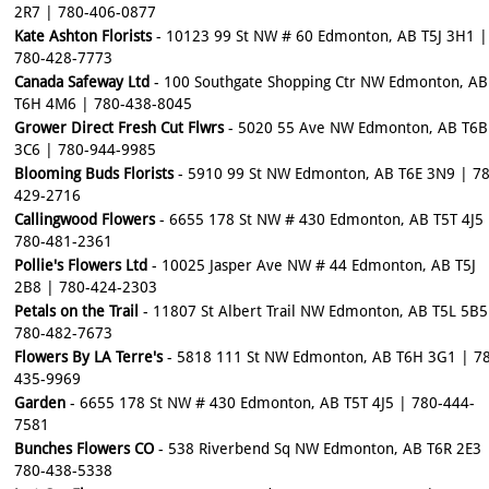
2R7 | 780-406-0877
Kate Ashton Florists
- 10123 99 St NW # 60 Edmonton, AB T5J 3H1 |
780-428-7773
Canada Safeway Ltd
- 100 Southgate Shopping Ctr NW Edmonton, AB
T6H 4M6 | 780-438-8045
Grower Direct Fresh Cut Flwrs
- 5020 55 Ave NW Edmonton, AB T6B
3C6 | 780-944-9985
Blooming Buds Florists
- 5910 99 St NW Edmonton, AB T6E 3N9 | 78
429-2716
Callingwood Flowers
- 6655 178 St NW # 430 Edmonton, AB T5T 4J5
780-481-2361
Pollie's Flowers Ltd
- 10025 Jasper Ave NW # 44 Edmonton, AB T5J
2B8 | 780-424-2303
Petals on the Trail
- 11807 St Albert Trail NW Edmonton, AB T5L 5B5
780-482-7673
Flowers By LA Terre's
- 5818 111 St NW Edmonton, AB T6H 3G1 | 7
435-9969
Garden
- 6655 178 St NW # 430 Edmonton, AB T5T 4J5 | 780-444-
7581
Bunches Flowers CO
- 538 Riverbend Sq NW Edmonton, AB T6R 2E3 
780-438-5338