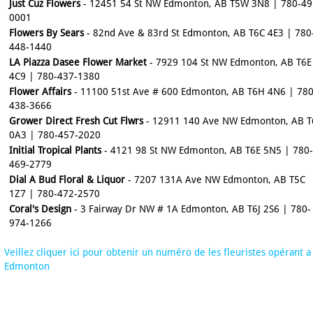
Just Cuz Flowers
- 12451 54 St NW Edmonton, AB T5W 3N8 | 780-49
0001
Flowers By Sears
- 82nd Ave & 83rd St Edmonton, AB T6C 4E3 | 780
448-1440
LA Piazza Dasee Flower Market
- 7929 104 St NW Edmonton, AB T6E
4C9 | 780-437-1380
Flower Affairs
- 11100 51st Ave # 600 Edmonton, AB T6H 4N6 | 780
438-3666
Grower Direct Fresh Cut Flwrs
- 12911 140 Ave NW Edmonton, AB T
0A3 | 780-457-2020
Initial Tropical Plants
- 4121 98 St NW Edmonton, AB T6E 5N5 | 780-
469-2779
Dial A Bud Floral & Liquor
- 7207 131A Ave NW Edmonton, AB T5C
1Z7 | 780-472-2570
Coral's Design
- 3 Fairway Dr NW # 1A Edmonton, AB T6J 2S6 | 780-
974-1266
Veillez cliquer ici pour obtenir un numéro de les fleuristes opérant a
Edmonton