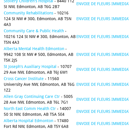
Stollery Children's Hospital
- 8440 112
ENVOIE DE FLEURS IMMEDIA
St NW, Edmonton, AB T6G 2B7
Community Rehabilitations
- 10216
124 St NW # 300, Edmonton, AB T5N
ENVOIE DE FLEURS IMMEDIA
4A3
Community Care & Public Health
-
10216 124 St NW # 300, Edmonton, AB
ENVOIE DE FLEURS IMMEDIA
T5N 4A3
Alberta Mental Health Edmonton
-
9942 108 St NW # 500, Edmonton, AB
ENVOIE DE FLEURS IMMEDIA
T5K 2J5
St Joseph's Auxiliary Hospital
- 10707
ENVOIE DE FLEURS IMMEDIA
29 Ave NW, Edmonton, AB T6J 6W1
Cross Cancer Institute
- 11560
University Ave NW, Edmonton, AB T6G
ENVOIE DE FLEURS IMMEDIA
1Z2
Allen Gray Continuing Care Ctr
- 5005
ENVOIE DE FLEURS IMMEDIA
28 Ave NW, Edmonton, AB T6L 7G1
North East Comm Health Ctr
- 14007
ENVOIE DE FLEURS IMMEDIA
50 St NW, Edmonton, AB T5A 5E4
Alberta Hospital Edmonton
- 17480
ENVOIE DE FLEURS IMMEDIA
Fort Rd NW, Edmonton, AB T5Y 6A8