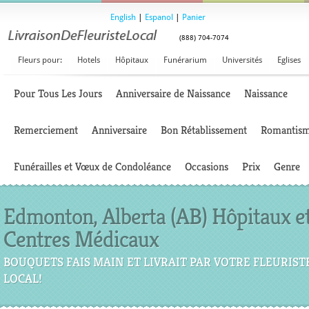
English
|
Espanol
|
Panier
(888) 704-7074
Fleurs pour:
Hotels
Hôpitaux
Funérarium
Universités
Eglises
Pour Tous Les Jours
Anniversaire de Naissance
Naissance
Remerciement
Anniversaire
Bon Rétablissement
Romantis
Funérailles et Vœux de Condoléance
Occasions
Prix
Genre
Edmonton, Alberta (AB) Hôpitaux e
Centres Médicaux
BOUQUETS FAIS MAIN ET LIVRAIT PAR VOTRE FLEURIST
LOCAL!