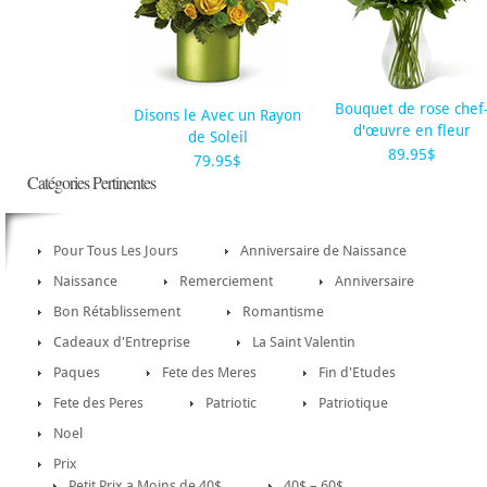
Bouquet de rose chef
Disons le Avec un Rayon
d'œuvre en fleur
de Soleil
89.95$
79.95$
Catégories Pertinentes
Pour Tous Les Jours
Anniversaire de Naissance
Naissance
Remerciement
Anniversaire
Bon Rétablissement
Romantisme
Cadeaux d'Entreprise
La Saint Valentin
Paques
Fete des Meres
Fin d'Etudes
Fete des Peres
Patriotic
Patriotique
Noel
Prix
Petit Prix a Moins de 40$
40$ – 60$