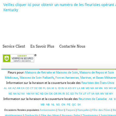
Veillez cliquer ici pour obtenir un numéro de les fleuristes opérant 
Kentucky
Service Client
En Savoir Plus
Contactée Nous
Fleurs pour:
Maisons de Retraite et Maisons de Soin
,
Maisons de Repos et Soin
Médicaux
,
Maisons de Soin Palliatifs
,
Forces Aeriennes, Marines, et Bases Militaire
Information sur la livraison et la couverture locale des
fleuristes des États-Unis
:
AL
AK
AZ
AR
CA
CO
CT
DC
DE
FL
GA
HI
IL
ID
IN
IA
KS
KY
LA
ME
MD
MA
MI
MN
MS
MO
M
NE
NH
NJ
NV
NM
NY
NC
ND
OH
OK
OR
PA
RI
SC
SD
TN
TX
UT
VT
VA
WA
WV
WI
WY
Information sur la livraison et la couverture locale des
fleuristes de Canada
:
AB
B
MB
NB
NL
NS
ON
PE
QC
SK
Occasions florales populaires
Anniversaires
|
Noel
|
Paques
|
Fiançailles
|
Fête des Pères
|
B
rétablissement
|
Graduación
|
Fête des Mères
|
Nouveau Bebe
|
Thanksgiving
|
Saint-Valenti