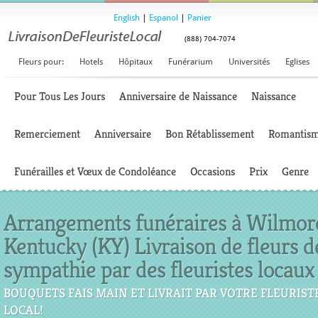
English
|
Espanol
|
Panier
(888) 704-7074
Fleurs pour:
Hotels
Hôpitaux
Funérarium
Universités
Eglises
Pour Tous Les Jours
Anniversaire de Naissance
Naissance
Remerciement
Anniversaire
Bon Rétablissement
Romantis
Funérailles et Vœux de Condoléance
Occasions
Prix
Genre
Arrangements funéraires à Wilmor
Kentucky (KY) Livraison de fleurs d
sympathie par des fleuristes locaux
BOUQUETS FAIS MAIN ET LIVRAIT PAR VOTRE FLEURIST
LOCAL!