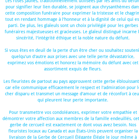
Les roses jaunes, traditionnellement utilisées par les amis du défun
pour signifier leur lien durable, se joignent aux chrysanthèmes dan
cette composition funéraire pour exprimer la tristesse et le chagrin
tout en rendant hommage à l'honneur et à la dignité de celui qui es
parti. De plus, les glaïeuls sont un choix privilégié pour les gerbes
funéraires majestueuses et gracieuses. Le glaïeul distingué incarne 
sincérité, l'intégrité éthique et la noble nature du défunt.
Si vous êtes en deuil de la perte d'un être cher ou souhaitez souten
quelqu'un d'autre aux prises avec une telle perte dévastatrice,
exprimez vos émotions et honorez la mémoire du défunt avec cet
assortiment exquis de fleurs.
Les fleuristes de partout au pays approuvent cette gerbe éblouissant
car elle communique efficacement le respect et l'admiration pour l
cher disparu et transmet un message d'amour et de réconfort à ceu
qui pleurent leur perte importante.
Pour transmettre vos condoléances, exprimer votre empathie et
démontrer votre affection aux membres de la famille endeuillés, ce
gerbe de cercueil est exactement ce dont vous avez besoin. Nos
fleuristes locaux au Canada et aux États-Unis peuvent organiser la
livraison de la Gerbe de Cercueil Élégante Élégie le jour même à