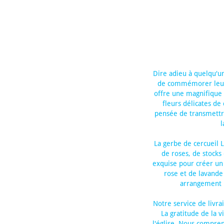
Dire adieu à quelqu'un
de commémorer leur v
offre une magnifique g
fleurs délicates de
pensée de transmettr
l
La gerbe de cercueil L
de roses, de stocks
exquise pour créer un
rose et de lavande 
arrangement 
Notre service de livra
La gratitude de la 
l'église. Nous compren