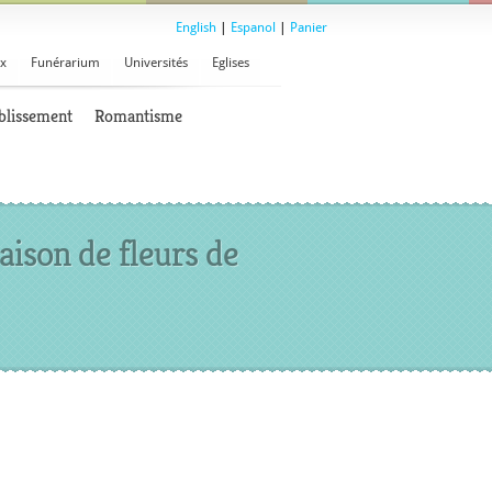
English
|
Espanol
|
Panier
x
Funérarium
Universités
Eglises
blissement
Romantisme
aison de fleurs de