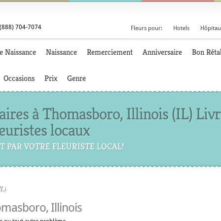
(888) 704-7074
Fleurs pour:
Hotels
Hôpitau
e Naissance
Naissance
Remerciement
Anniversaire
Bon Réta
Occasions
Prix
Genre
res à Thomasboro, Illinois (IL) Livr
euristes locaux
T PAR VOTRE FLEURISTE LOCAL!
IL)
masboro, Illinois