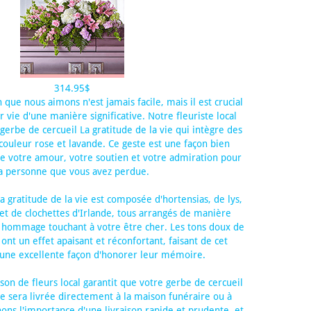
314.95$
 que nous aimons n'est jamais facile, mais il est crucial
ie d'une manière significative. Notre fleuriste local
erbe de cercueil La gratitude de la vie qui intègre des
 couleur rose et lavande. Ce geste est une façon bien
e votre amour, votre soutien et votre admiration pour
a personne que vous avez perdue.
a gratitude de la vie est composée d'hortensias, de lys,
 et de clochettes d'Irlande, tous arrangés de manière
 hommage touchant à votre être cher. Les tons doux de
ont un effet apaisant et réconfortant, faisant de cet
une excellente façon d'honorer leur mémoire.
ison de fleurs local garantit que votre gerbe de cercueil
vie sera livrée directement à la maison funéraire ou à
ons l'importance d'une livraison rapide et prudente, et