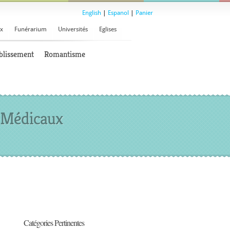
English
|
Espanol
|
Panier
x
Funérarium
Universités
Eglises
blissement
Romantisme
n Médicaux
Catégories Pertinentes