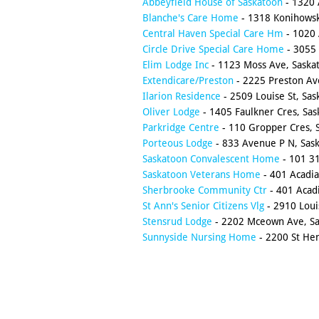
Abbeyfield House of Saskatoon
- 1320 
Blanche's Care Home
- 1318 Konihowsk
Central Haven Special Care Hm
- 1020 
Circle Drive Special Care Home
- 3055 
Elim Lodge Inc
- 1123 Moss Ave, Saska
Extendicare/Preston
- 2225 Preston Ave
Ilarion Residence
- 2509 Louise St, Sas
Oliver Lodge
- 1405 Faulkner Cres, Sas
Parkridge Centre
- 110 Gropper Cres, 
Porteous Lodge
- 833 Avenue P N, Sas
Saskatoon Convalescent Home
- 101 31
Saskatoon Veterans Home
- 401 Acadia
Sherbrooke Community Ctr
- 401 Acadi
St Ann's Senior Citizens Vlg
- 2910 Louis
Stensrud Lodge
- 2202 Mceown Ave, Sa
Sunnyside Nursing Home
- 2200 St He