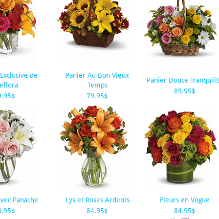
Exclusive de
Panier Au Bon Vieux
Panier Douce Tranquili
eflora
Temps
89.95$
9.95$
79.95$
Avec Panache
Lys et Roses Ardents
Fleurs en Vogue
4.95$
84.95$
84.95$