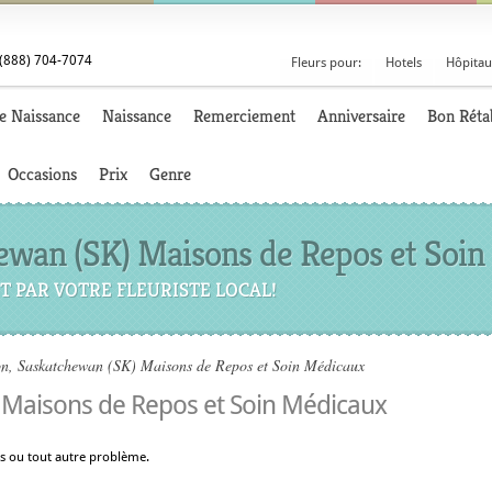
(888) 704-7074
Fleurs pour:
Hotels
Hôpitau
e Naissance
Naissance
Remerciement
Anniversaire
Bon Réta
Occasions
Prix
Genre
ewan (SK) Maisons de Repos et Soi
T PAR VOTRE FLEURISTE LOCAL!
n, Saskatchewan (SK) Maisons de Repos et Soin Médicaux
Maisons de Repos et Soin Médicaux
rs ou tout autre problème.