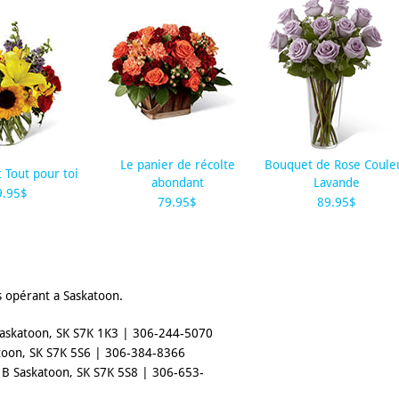
Le panier de récolte
Bouquet de Rose Coule
 Tout pour toi
abondant
Lavande
9.95$
79.95$
89.95$
s opérant a Saskatoon.
Saskatoon, SK S7K 1K3 | 306-244-5070
toon, SK S7K 5S6 | 306-384-8366
# B Saskatoon, SK S7K 5S8 | 306-653-