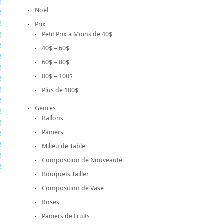
!
Noel
!
!
Prix
!
Petit Prix a Moins de 40$
!
40$ – 60$
!
60$ – 80$
!
80$ – 100$
!
!
Plus de 100$
!
Genres
!
Ballons
!
Paniers
!
!
Milieu de Table
!
Composition de Nouveauté
!
Bouquets Tailler
Composition de Vase
Roses
Paniers de Fruits