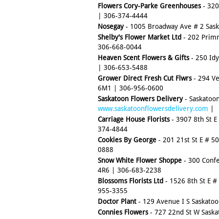
Flowers Cory-Parke Greenhouses
- 320
| 306-374-4444
Nosegay
- 1005 Broadway Ave # 2 Sask
Shelby's Flower Market Ltd
- 202 Primr
306-668-0044
Heaven Scent Flowers & Gifts
- 250 Idy
| 306-653-5488
Grower Direct Fresh Cut Flwrs
- 294 Ve
6M1 | 306-956-0600
Saskatoon Flowers Delivery
- Saskatoon
www.saskatoonflowersdelivery.com
|
Carriage House Florists
- 3907 8th St E
374-4844
Cookies By George
- 201 21st St E # 5
0888
Snow White Flower Shoppe
- 300 Confe
4R6 | 306-683-2238
Blossoms Florists Ltd
- 1526 8th St E #
955-3355
Doctor Plant
- 129 Avenue I S Saskato
Connies Flowers
- 727 22nd St W Sask