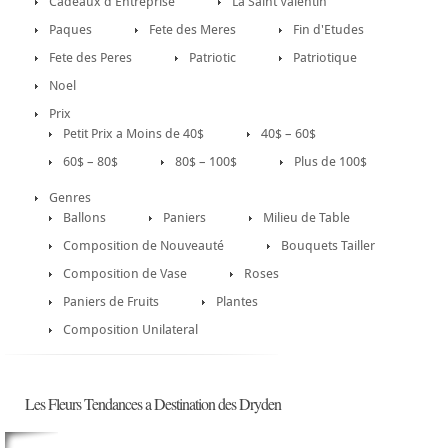
Cadeaux d'Entreprise
La Saint Valentin
Paques
Fete des Meres
Fin d'Etudes
Fete des Peres
Patriotic
Patriotique
Noel
Prix
Petit Prix a Moins de 40$
40$ – 60$
60$ – 80$
80$ – 100$
Plus de 100$
Genres
Ballons
Paniers
Milieu de Table
Composition de Nouveauté
Bouquets Tailler
Composition de Vase
Roses
Paniers de Fruits
Plantes
Composition Unilateral
Les Fleurs Tendances a Destination des Dryden