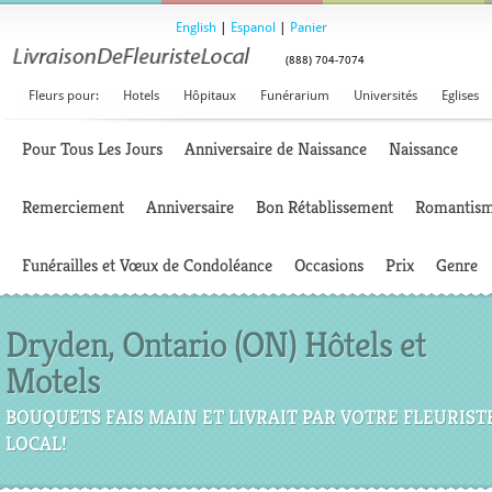
English
|
Espanol
|
Panier
(888) 704-7074
Fleurs pour:
Hotels
Hôpitaux
Funérarium
Universités
Eglises
Pour Tous Les Jours
Anniversaire de Naissance
Naissance
Remerciement
Anniversaire
Bon Rétablissement
Romantis
Funérailles et Vœux de Condoléance
Occasions
Prix
Genre
Dryden, Ontario (ON) Hôtels et
Motels
BOUQUETS FAIS MAIN ET LIVRAIT PAR VOTRE FLEURIST
LOCAL!