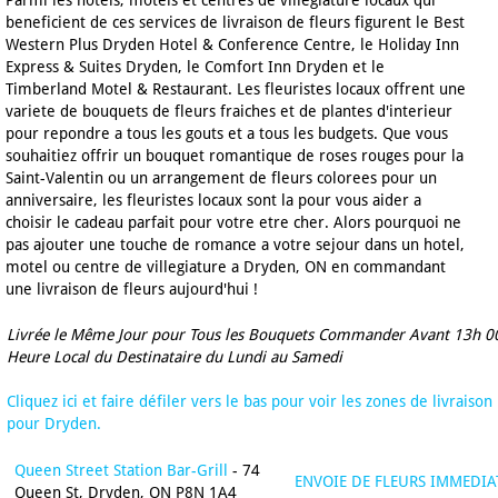
Parmi les hotels, motels et centres de villegiature locaux qui
beneficient de ces services de livraison de fleurs figurent le Best
Western Plus Dryden Hotel & Conference Centre, le Holiday Inn
Express & Suites Dryden, le Comfort Inn Dryden et le
Timberland Motel & Restaurant. Les fleuristes locaux offrent une
variete de bouquets de fleurs fraiches et de plantes d'interieur
pour repondre a tous les gouts et a tous les budgets. Que vous
souhaitiez offrir un bouquet romantique de roses rouges pour la
Saint-Valentin ou un arrangement de fleurs colorees pour un
anniversaire, les fleuristes locaux sont la pour vous aider a
choisir le cadeau parfait pour votre etre cher. Alors pourquoi ne
pas ajouter une touche de romance a votre sejour dans un hotel,
motel ou centre de villegiature a Dryden, ON en commandant
une livraison de fleurs aujourd'hui !
Livrée le Même Jour pour Tous les Bouquets Commander Avant 13h 0
Heure Local du Destinataire du Lundi au Samedi
Cliquez ici et faire défiler vers le bas pour voir les zones de livraison
pour Dryden.
Queen Street Station Bar-Grill
- 74
ENVOIE DE FLEURS IMMEDIA
Queen St, Dryden, ON P8N 1A4