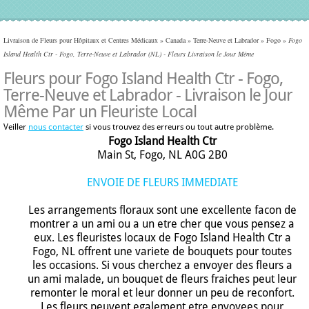
Livraison de Fleurs pour Hôpitaux et Centres Médicaux
»
Canada
»
Terre-Neuve et Labrador
»
Fogo
»
Fogo
Island Health Ctr - Fogo, Terre-Neuve et Labrador (NL) - Fleurs Livraison le Jour Même
Fleurs pour Fogo Island Health Ctr - Fogo,
Terre-Neuve et Labrador - Livraison le Jour
Même Par un Fleuriste Local
Veiller
nous contacter
si vous trouvez des erreurs ou tout autre problème.
Fogo Island Health Ctr
Main St, Fogo, NL A0G 2B0
ENVOIE DE FLEURS IMMEDIATE
Les arrangements floraux sont une excellente facon de
montrer a un ami ou a un etre cher que vous pensez a
eux. Les fleuristes locaux de Fogo Island Health Ctr a
Fogo, NL offrent une variete de bouquets pour toutes
les occasions. Si vous cherchez a envoyer des fleurs a
un ami malade, un bouquet de fleurs fraiches peut leur
remonter le moral et leur donner un peu de reconfort.
Les fleurs peuvent egalement etre envoyees pour