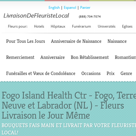
English
|
Espanol
|
Panier
(888) 704-7074
Fleurs pour:
Hotels
Hôpitaux
Funérarium
Universités
Eglises
Pour Tous Les Jours
Anniversaire de Naissance
Naissance
Remerciement
Anniversaire
Bon Rétablissement
Romantis
Funérailles et Vœux de Condoléance
Occasions
Prix
Genre
Fogo Island Health Ctr - Fogo, Terr
Neuve et Labrador (NL ) - Fleurs
Livraison le Jour Même
BOUQUETS FAIS MAIN ET LIVRAIT PAR VOTRE FLEURIST
LOCAL!