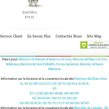
Quel Délice
$79.95
Service Client
En Savoir Plus
Contactée Nous
Site Map
Fleurs pour:
Maisons de Retraite et Maisons de Soin
,
Maisons de Repos et Soin
Médicaux
,
Maisons de Soin Palliatifs
,
Forces Aeriennes, Marines, et Bases
Militaires
Information sur la livraison et la couverture locale des
fleuristes des États-Unis
:
AL
AK
AZ
AR
CA
CO
CT
DC
DE
FL
GA
HI
IL
ID
IN
IA
KS
KY
LA
ME
MD
MA
MI
MN
MS
MO
MT
NE
NH
NJ
NV
NM
NY
NC
ND
OH
OK
OR
PA
RI
SC
SD
TN
TX
UT
VT
VA
WA
WV
WI
WY
Information sur la livraison et la couverture locale des
fleuristes de Canada
:
AB