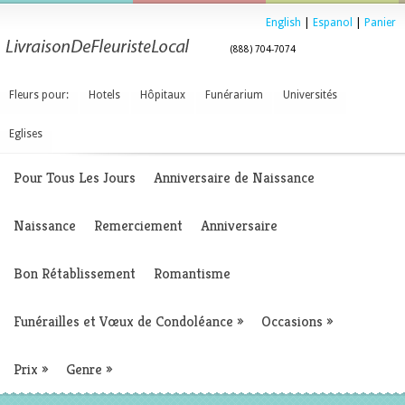
English
|
Espanol
|
Panier
(888) 704-7074
Fleurs pour:
Hotels
Hôpitaux
Funérarium
Universités
Eglises
Pour Tous Les Jours
Anniversaire de Naissance
Naissance
Remerciement
Anniversaire
Bon Rétablissement
Romantisme
Funérailles et Vœux de Condoléance
»
Occasions
»
Prix
»
Genre
»